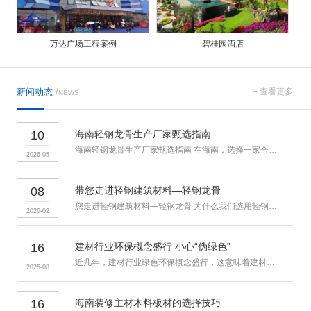
万达广场工程案例
碧桂园酒店
新闻动态
/
+ 查看更多
NEWS
10
海南轻钢龙骨生产厂家甄选指南
海南轻钢龙骨生产厂家甄选指南 在海南，选择一家合适的轻钢龙骨生
2026-05
08
带您走进轻钢建筑材料—轻钢龙骨
您走进轻钢建筑材料—轻钢龙骨 为什么我们选用轻钢龙骨？ 吊顶
2026-02
16
建材行业环保概念盛行 小心“伪绿色”
近几年，建材行业绿色环保概念盛行，这意味着建材行业迎来全新的发
2025-08
16
海南装修主材木料板材的选择技巧