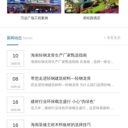
万达广场工程案例
碧桂园酒店
新闻动态
/
+ 查看更多
NEWS
10
海南轻钢龙骨生产厂家甄选指南
海南轻钢龙骨生产厂家甄选指南 在海南，选择一家合适的轻钢龙骨生
2026-05
08
带您走进轻钢建筑材料—轻钢龙骨
您走进轻钢建筑材料—轻钢龙骨 为什么我们选用轻钢龙骨？ 吊顶
2026-02
16
建材行业环保概念盛行 小心“伪绿色”
近几年，建材行业绿色环保概念盛行，这意味着建材行业迎来全新的发
2025-08
16
海南装修主材木料板材的选择技巧