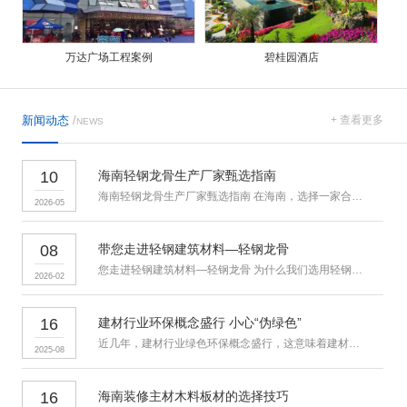
万达广场工程案例
碧桂园酒店
新闻动态
/
+ 查看更多
NEWS
10
海南轻钢龙骨生产厂家甄选指南
海南轻钢龙骨生产厂家甄选指南 在海南，选择一家合适的轻钢龙骨生
2026-05
08
带您走进轻钢建筑材料—轻钢龙骨
您走进轻钢建筑材料—轻钢龙骨 为什么我们选用轻钢龙骨？ 吊顶
2026-02
16
建材行业环保概念盛行 小心“伪绿色”
近几年，建材行业绿色环保概念盛行，这意味着建材行业迎来全新的发
2025-08
16
海南装修主材木料板材的选择技巧