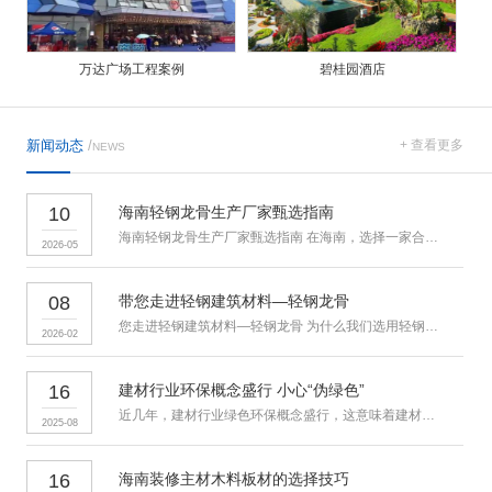
万达广场工程案例
碧桂园酒店
新闻动态
/
+ 查看更多
NEWS
10
海南轻钢龙骨生产厂家甄选指南
海南轻钢龙骨生产厂家甄选指南 在海南，选择一家合适的轻钢龙骨生
2026-05
08
带您走进轻钢建筑材料—轻钢龙骨
您走进轻钢建筑材料—轻钢龙骨 为什么我们选用轻钢龙骨？ 吊顶
2026-02
16
建材行业环保概念盛行 小心“伪绿色”
近几年，建材行业绿色环保概念盛行，这意味着建材行业迎来全新的发
2025-08
16
海南装修主材木料板材的选择技巧