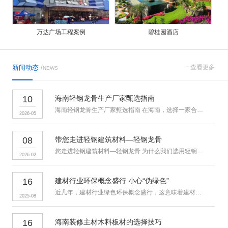
万达广场工程案例
碧桂园酒店
新闻动态
/
+ 查看更多
NEWS
10
海南轻钢龙骨生产厂家甄选指南
海南轻钢龙骨生产厂家甄选指南 在海南，选择一家合适的轻钢龙骨生
2026-05
08
带您走进轻钢建筑材料—轻钢龙骨
您走进轻钢建筑材料—轻钢龙骨 为什么我们选用轻钢龙骨？ 吊顶
2026-02
16
建材行业环保概念盛行 小心“伪绿色”
近几年，建材行业绿色环保概念盛行，这意味着建材行业迎来全新的发
2025-08
16
海南装修主材木料板材的选择技巧