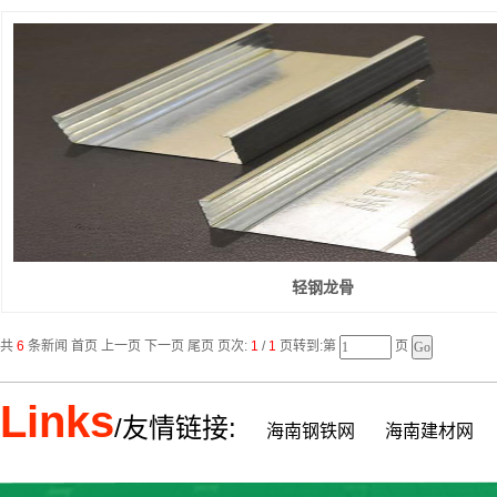
轻钢龙骨
共
6
条新闻 首页 上一页 下一页 尾页 页次:
1
/
1
页转到:第
页
Links
/友情链接:
海南钢铁网
海南建材网