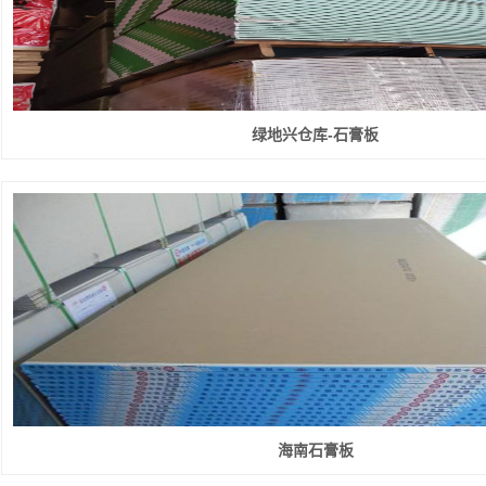
绿地兴仓库-石膏板
海南石膏板