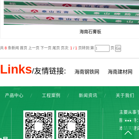
海南石膏板
共
8
条新闻 首页 上一页 下一页 尾页 页次:
1
/
1
页转到:第
页
Links
/友情链接:
海南钢铁网
海南建材网
产品中心
工程案例
新闻资讯
关于我们
主要从事
服务支持
本站关键