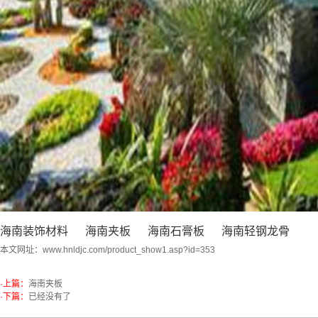
海南装饰材料
海南夹板
海南石膏板
海南轻钢龙骨
本文网址：
www.hnldjc.com/product_show1.asp?id=353
·上篇：
海南夹板
·下篇：
已经没有了