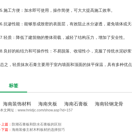
5.施工方便：加水即可使用，操作简便，可大大提高施工效率。
6.抗渗性能：能够形成致密的表面层，有效阻止水分渗透，避免墙体或
7.轻质：降低了建筑物的整体荷载，减轻了结构压力，增加了安全性。
8.良好的粘结力和可操作性：不易脱落、收缩性小，克服了传统水泥砂
总之，轻质抹灰石膏主要用于室内墙面和顶面的抹平保温，具有多种优点
标签
海南装饰材料
海南夹板
海南石膏板
海南轻钢龙骨
本文网址：
www.hnldjc.com/show.asp?id=157
·上篇：
防潮石膏板和防水石膏板的区别
·下篇：
海南装修主材木料板材的选择技巧