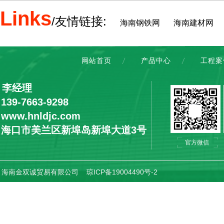
Links
/友情链接:
海南钢铁网
海南建材网
网站首页
产品中心
工程案
：李经理
9-7663-9298
ww.hnldjc.com
：海口市美兰区新埠岛新埠大道3号
官方微信
ht © 海南金双诚贸易有限公司
琼ICP备19004490号-2