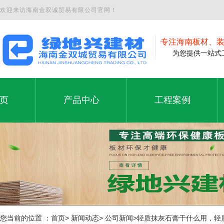
欢迎来访海南金双诚贸易有限公司官网！
专注海南板材、
为您提供一站式工
页
产品中心
工程案例
夹板
工程案例
页
产品中心
工程案例
石膏板
铝塑板
免漆板
生态板
您当前的位置 ：首页> 新闻动态> 公司新闻>轻质抹灰石膏干什么用，