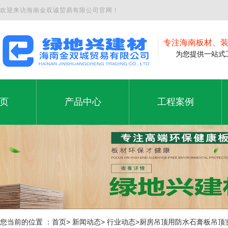
欢迎来访海南金双诚贸易有限公司官网！
专注海南板材、
为您提供一站式工
页
产品中心
工程案例
夹板
工程案例
页
产品中心
工程案例
石膏板
铝塑板
免漆板
生态板
您当前的位置 ：首页> 新闻动态> 行业动态>厨房吊顶用防水石膏板吊顶