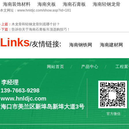
海南装饰材料
海南夹板
海南石膏板
海南轻钢龙骨
本文网址：
www.hnldjc.com/show.asp?id=181
·上篇：
木龙骨和轻钢龙骨到底哪个好？
·下篇：
告诉你关于海南石膏板吊顶选购技巧！
Links
/友情链接:
海南钢铁网
海南建材网
网站首页
产品中心
工程案
：李经理
9-7663-9298
ww.hnldjc.com
：海口市美兰区新埠岛新埠大道3号
官方微信